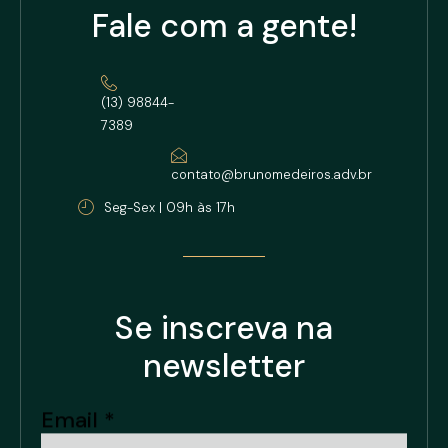
Fale com a gente!
(13) 98844-
7389
contato@brunomedeiros.adv.br
Seg-Sex | 09h às 17h
Se inscreva na
newsletter
Email
Email
*